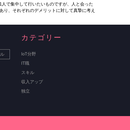
1人で集中して行いたいものですが、人と会った
あり、それぞれのデメリットに対して真摯に考え
カテゴリー
IoT分野
ル
IT職
スキル
収入アップ
独立