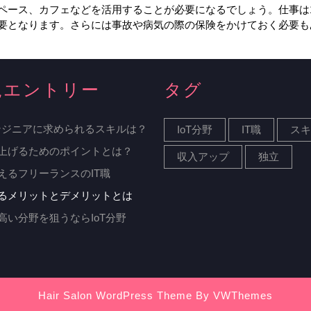
ペース、カフェなどを活用することが必要になるでしょう。仕事は
要となります。さらには事故や病気の際の保険をかけておく必要も
規エントリー
タグ
エンジニアに求められるスキルは？
IoT分野
IT職
スキ
上げるためのポイントとは？
収入アップ
独立
えるフリーランスのIT職
るメリットとデメリットとは
高い分野を狙うならIoT分野
Hair Salon WordPress Theme
By VWThemes
Scroll