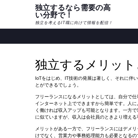
Skip
独立するなら需要の高
to
い分野で！
content
独立を考えるIT職に向けて情報を配信！
独立するメリット
IoTをはじめ、IT技術の発展は著しく、それに
とができるでしょう。
フリーランスになるメリットとしては、自分で仕
インターネット上でできますから簡単です。人に
く働ければ収入アップも可能となります。一方で
に似ていますが、収入は会社員のときより増える可
メリットがある一方で、フリーランスにはデメリ
けでなく、営業力や事務処理能力も必要となるの